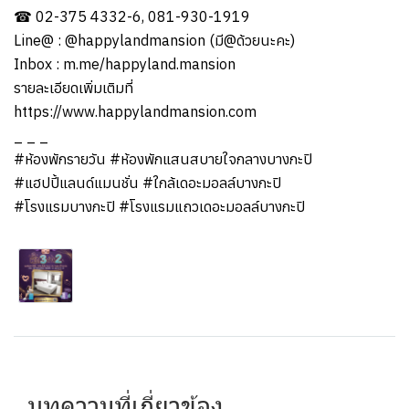
☎ 02-375 4332-6, 081-930-1919
Line@ : @happylandmansion (มี@ด้วยนะคะ)
Inbox : m.me/happyland.mansion
รายละเอียดเพิ่มเติมที่
https://www.happylandmansion.com
_ _ _
#ห้องพักรายวัน #ห้องพักแสนสบายใจกลางบางกะปิ
#แฮปปี้แลนด์แมนชั่น #ใกล้เดอะมอลล์บางกะปิ
#โรงแรมบางกะปิ #โรงแรมแถวเดอะมอลล์บางกะปิ
บทความที่เกี่ยวข้อง